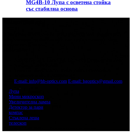
MG4B-10 Лупа с осветена стойка
със стабилна основа
Абонирай се
За запитвания относно нашите продукти или ценоразпис,
моля, оставете ни имейла си и ние ще се свържем с вас в
рамките на 24 часа.
Абонирай се
Адрес: No. 515, Lamei Rd, High-tech Development Zone,
Ningbo 315040, Китай
Телефон: 0086-574-56176369 ;0086-13586903676
Whatsapp: 0086-18268622664
E-mail: info@hb-optics.com
E-mail: hgoptics@gmail.com
Лупа
Мини микроскоп
Увеличителна лампа
Детектор за пари
компас
Стъклена леща
телескоп
© Copyright 20102021 : Всички права запазени.