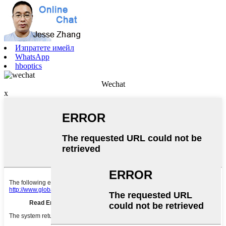
Изпратете имейл
WhatsApp
hboptics
Wechat
x