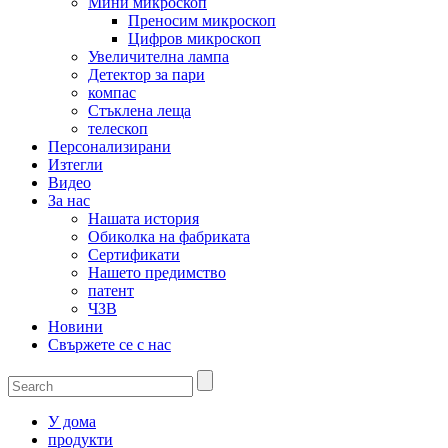
Мини микроскоп
Преносим микроскоп
Цифров микроскоп
Увеличителна лампа
Детектор за пари
компас
Стъклена леща
телескоп
Персонализирани
Изтегли
Видео
За нас
Нашата история
Обиколка на фабриката
Сертификати
Нашето предимство
патент
ЧЗВ
Новини
Свържете се с нас
У дома
продукти