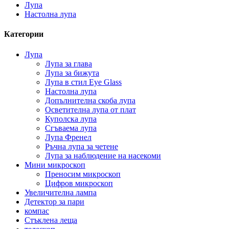
Лупа
Настолна лупа
Категории
Лупа
Лупа за глава
Лупа за бижута
Лупа в стил Eye Glass
Настолна лупа
Допълнителна скоба лупа
Осветителна лупа от плат
Куполска лупа
Сгъваема лупа
Лупа Френел
Ръчна лупа за четене
Лупа за наблюдение на насекоми
Мини микроскоп
Преносим микроскоп
Цифров микроскоп
Увеличителна лампа
Детектор за пари
компас
Стъклена леща