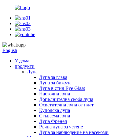
English
У дома
продукти
Лупа
Лупа за глава
Лупа за бижута
Лупа в стил Eye Glass
Настолна лупа
Допълнителна скоба лупа
Осветителна лупа от плат
Куполска лупа
Сгъваема лупа
Лупа Френел
Ръчна лупа за четене
Лупа за наблюдение на насекоми